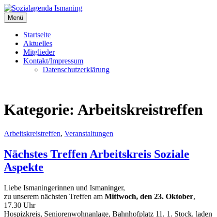
Zum
Inhalt
Menü
Sozialagenda Ismaning
Agenda Soziale Aspekte Ismaning
springen
Startseite
Aktuelles
Mitglieder
Kontakt/Impressum
Datenschutzerklärung
Kategorie:
Arbeitskreistreffen
Arbeitskreistreffen
,
Veranstaltungen
Nächstes Treffen Arbeitskreis Soziale
Aspekte
Liebe Ismaningerinnen und Ismaninger,
zu unserem nächsten Treffen am
Mittwoch, den 23. Oktober
,
17.30 Uhr
Hospizkreis, Seniorenwohnanlage, Bahnhofplatz 11, 1. Stock, laden